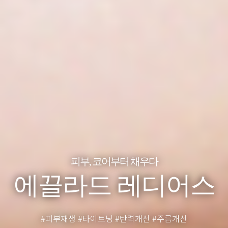
피부, 코어부터 채우다
에끌라드 레디어스
#피부재생 #타이트닝 #탄력개선 #주름개선